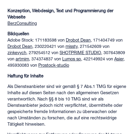
Konzeption, Webdesign, Text und Programmierung der
Webseite
BerzConsulting
Bildquellen
Adobe Stock: 171183598 v
on
Drobot Dean
, 171404749 v
on
Drobot Dean
, 230220421 v
on
missty
, 271542609 v
on
zinkevych
, 279254512 v
on
SHOTPRIME STUDIO
, 307643809
v
on
artmim
, 374374837 v
on
Lumos sp
, 422149924 v
on
Asier
,
495930083 v
on
Prostock-studio
Haftung für Inhalte
Als Diensteanbieter sind wir gemäß § 7 Abs.1 TMG für eigene
Inhalte auf diesen Seiten nach den allgemeinen Gesetzen
verantwortlich. Nach §§ 8 bis 10 TMG sind wir als
Diensteanbieter jedoch nicht verpflichtet, übermittelte oder
gespeicherte fremde Informationen zu überwachen oder
nach Umständen zu forschen, die auf eine rechtswidrige
Tätigkeit hinweisen.